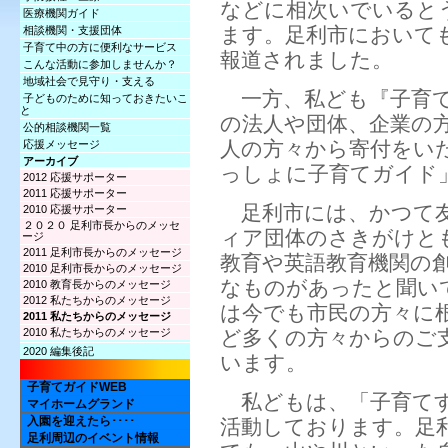
などに相次いでいると
医療機関ガイド
ます。足利市において
相談機関・支援団体
子育て中の方に便利なサービス
報道されました。
こんな活動に参加しませんか？
地域社会で見守り・支える
一方、私ども『子育て
子どものために知っておきたいこ
と
の法人や団体、企業の方
公的相談機関一覧
人の方々から寄付をい
応援メッセージ
アーカイブ
っしょに子育てガイド
2012 応援サポーター
2011 応援サポーター
足利市には、かつて友
2010 応援サポーター
２０２０ 足利市長からのメッセ
ィア団体のさきがけと
ージ
2011 足利市長からのメッセージ
教育や英語教育機関の
2010 足利市長からのメッセージ
なものがあったと聞い
2010 教育長からのメッセージ
2012 私たちからのメッセージ
は今でも市民の方々に
2011 私たちからのメッセージ
2010 私たちからのメッセージ
ど多くの方々からのご
2020 編集後記
います。
子育てガイドWEB
私どもは、「子育てす
マイホームグランド
入園を迎えたら････
活動しております。足
足利周辺のイベント情報