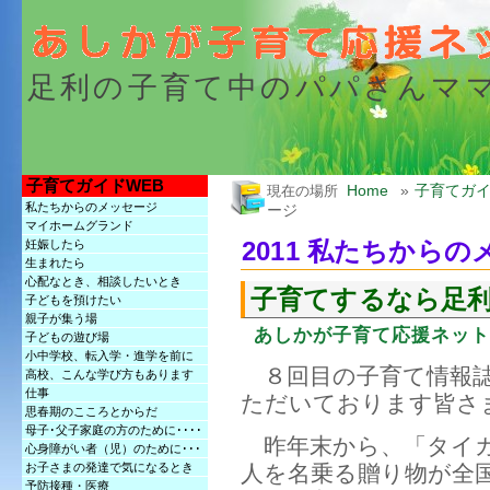
足利の子育て中のパパさんマ
子育てガイドWEB
Home
»
子育てガイ
現在の場所
私たちからのメッセージ
ージ
マイホームグランド
2011 私たちから
妊娠したら
生まれたら
心配なとき、相談したいとき
子育てするなら足
子どもを預けたい
親子が集う場
あしかが子育て応援ネット
子どもの遊び場
小中学校、転入学・進学を前に
８回目の子育て情報誌
高校、こんな学び方もあります
仕事
ただいております皆さ
思春期のこころとからだ
母子･父子家庭の方のために････
昨年末から、「タイガ
心身障がい者（児）のために･･･
人を名乗る贈り物が全
お子さまの発達で気になるとき
予防接種・医療