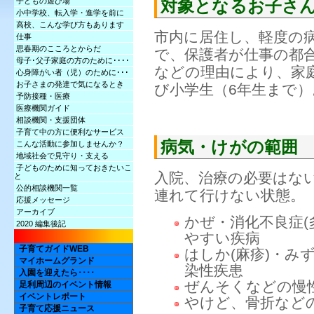
対象となるお子さ
子どもの遊び場
小中学校、転入学・進学を前に
高校、こんな学び方もあります
市内に居住し、軽度の
仕事
思春期のこころとからだ
で、保護者が仕事の都
母子･父子家庭の方のために････
などの理由により、家
心身障がい者（児）のために･･･
お子さまの発達で気になるとき
び小学生（6年生まで）
予防接種・医療
医療機関ガイド
相談機関・支援団体
子育て中の方に便利なサービス
病気・けがの範囲
こんな活動に参加しませんか？
地域社会で見守り・支える
子どものために知っておきたいこ
入院、治療の必要はな
と
公的相談機関一覧
連れて行けない状態。
応援メッセージ
アーカイブ
かぜ・消化不良症(
2020 編集後記
やすい疾病
子育てガイドWEB
はしか(麻疹)・み
マイホームグランド
染性疾患
入園を迎えたら････
ぜんそくなどの慢
足利周辺のイベント情報
イベントレポート
やけど、骨折など
子育て応援ニュース