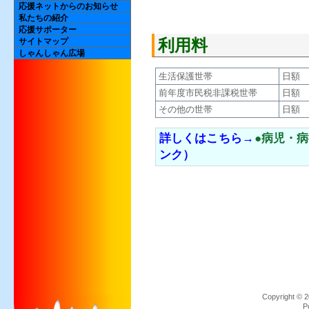
応援ネットからのお知らせ
私たちの紹介
応援サポーター
利用料
サイトマップ
しゃんしゃん広場
生活保護世帯
日
前年度市民税非課税世帯
日額
その他の世帯
日額 
詳しくはこちら→
●病児・
ンク）
Copyrigh
P