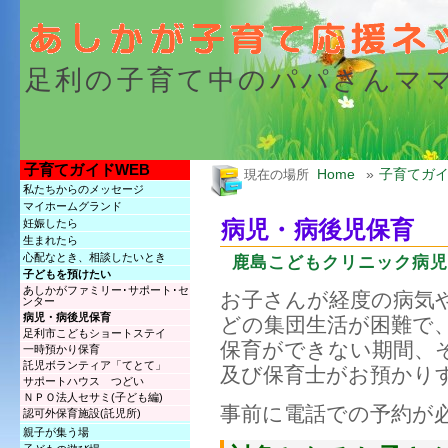
足利の子育て中のパパさんマ
子育てガイドWEB
Home
»
子育てガイ
現在の場所
私たちからのメッセージ
マイホームグランド
病児・病後児保育
妊娠したら
生まれたら
心配なとき、相談したいとき
鹿島こどもクリニック病児・病
子どもを預けたい
あしかがファミリー･サポート･セ
お子さんが経度の病気
ンター
病児・病後児保育
どの集団生活が困難で
足利市こどもショートステイ
保育ができない期間、
一時預かり保育
託児ボランティア「てとて」
及び保育士がお預かり
サポートハウス つどい
ＮＰＯ法人セサミ(子ども編)
事前に電話での予約が
認可外保育施設(託児所)
親子が集う場