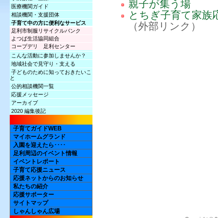
親子が集う場
医療機関ガイド
とちぎ子育て家族
相談機関・支援団体
子育て中の方に便利なサービス
（外部リンク）
足利市制服リサイクルバンク
よつば生活協同組合
コープデリ 足利センター
こんな活動に参加しませんか？
地域社会で見守り・支える
子どものために知っておきたいこ
と
公的相談機関一覧
応援メッセージ
アーカイブ
2020 編集後記
子育てガイドWEB
マイホームグランド
入園を迎えたら････
足利周辺のイベント情報
イベントレポート
子育て応援ニュース
応援ネットからのお知らせ
私たちの紹介
応援サポーター
サイトマップ
しゃんしゃん広場