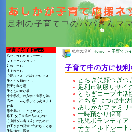
足利の子育て中のパパさんマ
子育てガイドWEB
Home
»
子育てガイ
現在の場所
私たちからのメッセージ
マイホームグランド
子育て中の方に便利
妊娠したら
生まれたら
心配なとき、相談したいとき
とちぎ笑顔つぎつ
子どもを預けたい
足利市制服リサイ
親子が集う場
子どもの遊び場
とちぎコープ生活
小中学校、転入学・進学を前に
とちぎ よつば生活
高校、こんな学び方もあります
あしかがファミリ
仕事
思春期のこころとからだ
一時預かり保育
母子･父子家庭の方のために････
託児ボランティア
心身障がい者（児）のために･･･
チャイルドシート
お子さまの発達で気になるとき
予防接種・医療