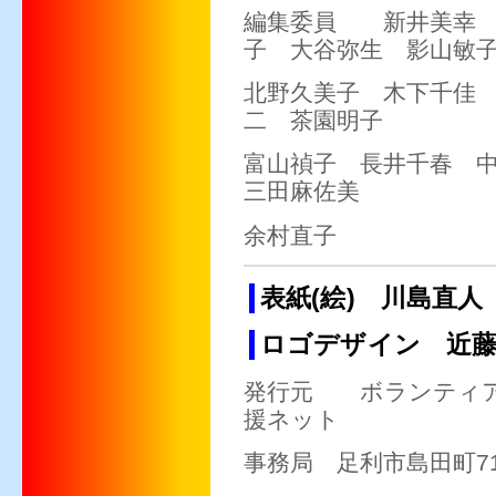
編集委員 新井美幸 
子 大谷弥生 影山敏
北野久美子 木下千佳
二 茶園明子
富山禎子 長井千春 
三田麻佐美
余村直子
表紙(絵) 川島直人
ロゴデザイン 近藤
発行元 ボランティア
援ネット
事務局 足利市島田町71