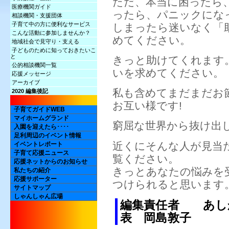
ただ、本当に困ったら
医療機関ガイド
ったら、パニックにな
相談機関・支援団体
子育て中の方に便利なサービス
しまったら迷いなく「
こんな活動に参加しませんか？
めてください。
地域社会で見守り・支える
子どものために知っておきたいこ
と
きっと助けてくれます
公的相談機関一覧
いを求めてください。
応援メッセージ
アーカイブ
私も含めてまだまだお
2020 編集後記
お互い様です!
子育てガイドWEB
マイホームグランド
窮屈な世界から抜け出し
入園を迎えたら････
足利周辺のイベント情報
近くにそんな人が見当
イベントレポート
子育て応援ニュース
覧ください。
応援ネットからのお知らせ
きっとあなたの悩みを
私たちの紹介
応援サポーター
つけられると思います
サイトマップ
しゃんしゃん広場
編集責任者 あし
表 岡島敦子