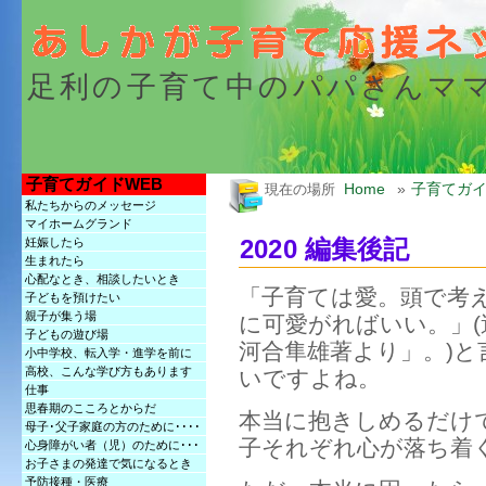
足利の子育て中のパパさんマ
子育てガイドWEB
Home
»
子育てガイ
現在の場所
私たちからのメッセージ
マイホームグランド
2020 編集後記
妊娠したら
生まれたら
心配なとき、相談したいとき
「子育ては愛。頭で考
子どもを預けたい
親子が集う場
に可愛がればいい。」(
子どもの遊び場
河合隼雄著より」。)
小中学校、転入学・進学を前に
高校、こんな学び方もあります
いですよね。
仕事
思春期のこころとからだ
本当に抱きしめるだけで
母子･父子家庭の方のために････
子それぞれ心が落ち着
心身障がい者（児）のために･･･
お子さまの発達で気になるとき
予防接種・医療