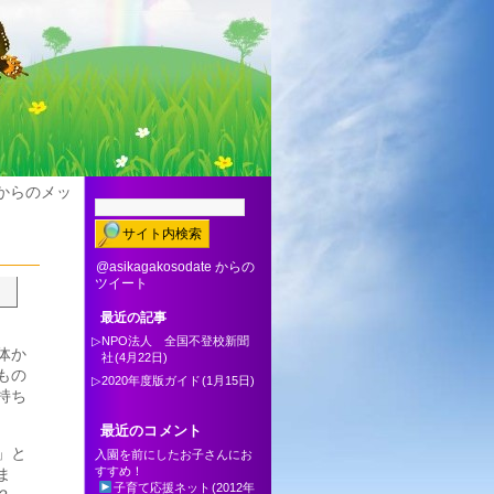
士からのメッ
@asikagakosodate からの
ツイート
最近の記事
▷
NPO法人 全国不登校新聞
体か
社
(4月22日)
もの
▷
2020年度版ガイド
(1月15日)
持ち
最近のコメント
」と
入園を前にしたお子さんにお
すすめ！
ま
子育て応援ネット
(2012年