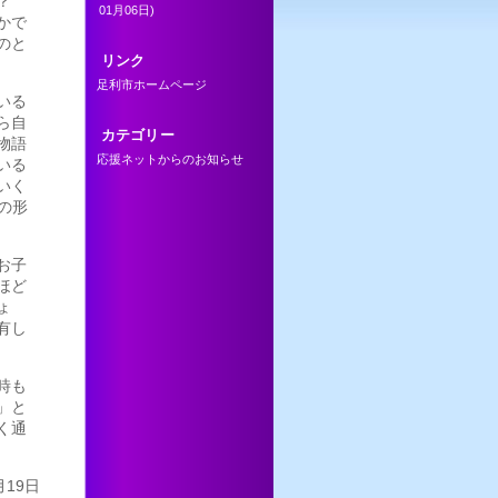
か？
01月06日)
かで
のと
リンク
足利市ホームページ
いる
ら自
カテゴリー
物語
応援ネットからのお知らせ
いる
いく
の形
お子
ほど
ょ
有し
時も
」と
く通
月19日