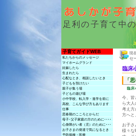
足利の子育て中
子育てガイドWEB
現
私たちからのメッセージ
セ
マイホームグランド
臨床
妊娠したら
生まれたら
心配なとき、相談したいとき
「思
子どもを預けたい
臨床
親子が集う場
子どもの遊び場
今、皆
小中学校、転入学・進学を前に
ら大人
高校、こんな学び方もあります
考え方
仕事
方へと
思春期のこころとからだ
母子･父子家庭の方のために････
お子さ
心身障がい者（児）のために･･･
お子さまの発達で気になるとき
様々な
予防接種・医療