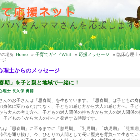
のパパさんママさんを応援します
Home
»
子育てガイドWEB
»
応援メッセージ
» 臨床心理
在の場所
ージ
心理士からのメッセージ
春期」を子と親と地域で一緒に！
心理士 長久保 勇輔
さんのお子さんは「思春期」を生きています。「思春期」は子どもの身
の身体に変わるだけでな＜、子どもの感じ方から大人の感じ方へ、子ど
から大人の考え方へ、子どもの対人関係の持ち方から大人の対人関係の
、子どもの心から大人の心へと発達する時期です。
んは「思春期」に至るまでに「胎児期」「乳児期」「幼児期」「児童期
時代を通り抜け、今、ひとりの人間として長い歴史を背負って生きてい